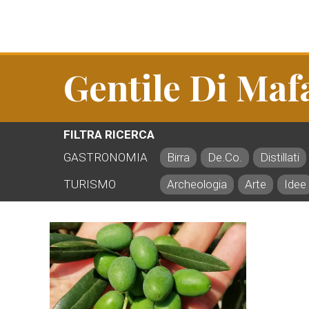
Gentile Di Maf
FILTRA RICERCA
GASTRONOMIA
Birra
De.Co.
Distillati
TURISMO
Archeologia
Arte
Idee