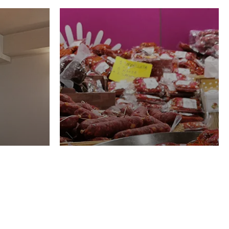
Luglio
GASTRONOMIA
rden
La redazione
28 Luglio 2026
t,
Salumificio San