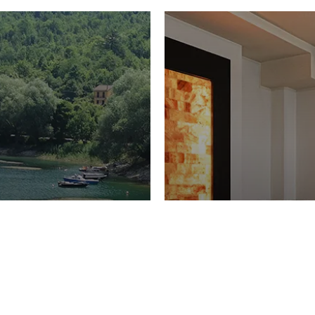
PIACERI
Domenico Liggeri
27 
2026
La Spa del Ga
ione
30 Luglio 2026
iaggetta di
Toscana Resor