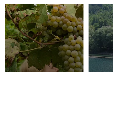
VINO
TURISMO
Domenico Liggeri
31 Luglio
2026
La redaz
Diletta Tonello, vini
La Sp