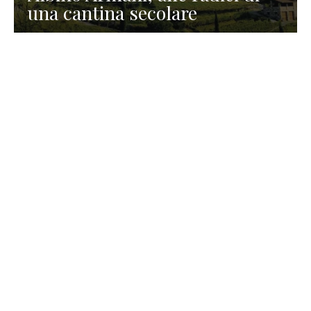
una cantina secolare
GASTRONOMIA
La redazione
23 Luglio 2026
I prodotti di Formaggi Picciau,
caseificio nei dintorni di
Cagliari in Sardegna