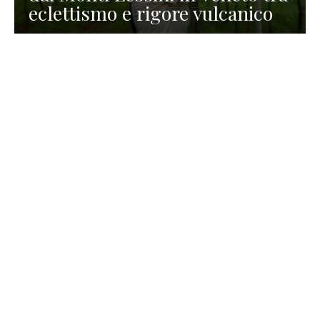
eclettismo e rigore vulcanico
TURISMO
La redazione
30 Luglio 2026
La Spiaggetta di Scanno in
Abruzzo, immersa nella
natura di un lago meraviglioso