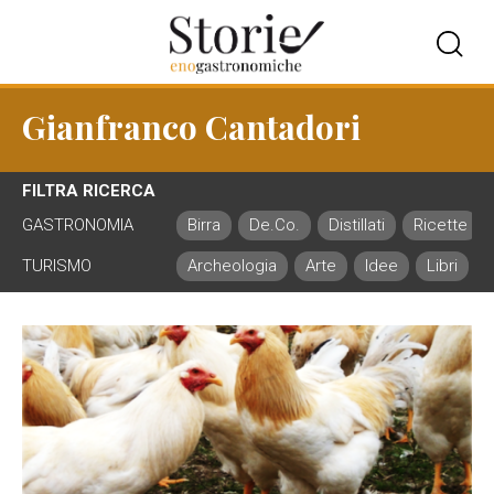
Gianfranco Cantadori
FILTRA RICERCA
GASTRONOMIA
Birra
De.Co.
Distillati
Ricette
TURISMO
Archeologia
Arte
Idee
Libri