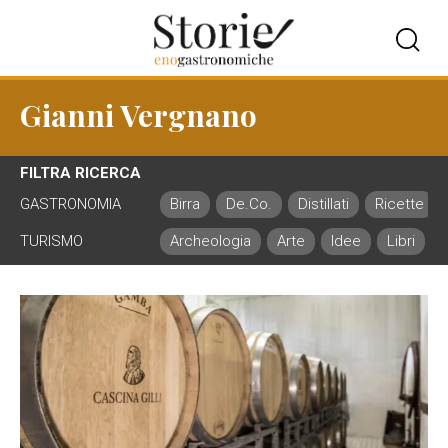
Gianni Vergnano
FILTRA RICERCA
GASTRONOMIA
Birra
De.Co.
Distillati
Ricette
TURISMO
Archeologia
Arte
Idee
Libri