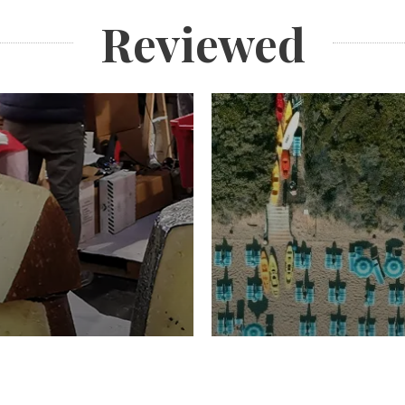
Reviewed
TURISMO
Domenico Liggeri
20 