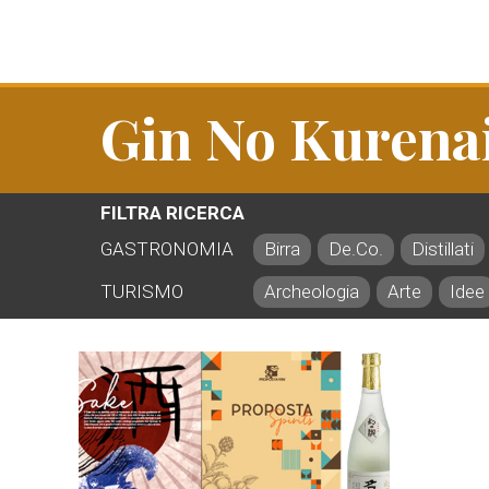
Gin No Kurena
FILTRA RICERCA
GASTRONOMIA
Birra
De.Co.
Distillati
TURISMO
Archeologia
Arte
Idee