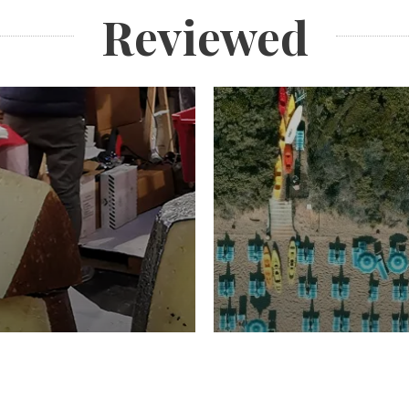
Reviewed
TURISMO
Domenico Liggeri
20 