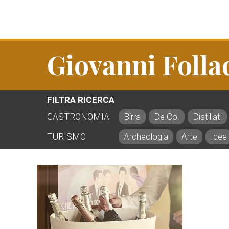
Giovanni Folla
FILTRA RICERCA
GASTRONOMIA
Birra
De.Co.
Distillati
TURISMO
Archeologia
Arte
Idee