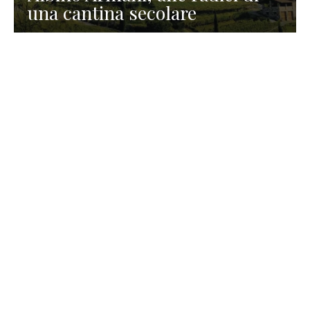
una cantina secolare
GASTRONOMIA
La redazione
23 Luglio 2026
I prodotti di Formaggi Picciau,
caseificio nei dintorni di
Cagliari in Sardegna