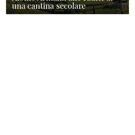
una cantina secolare
GASTRONOMIA
La redazione
23 Luglio 2026
I prodotti di Formaggi Picciau,
caseificio nei dintorni di
Cagliari in Sardegna