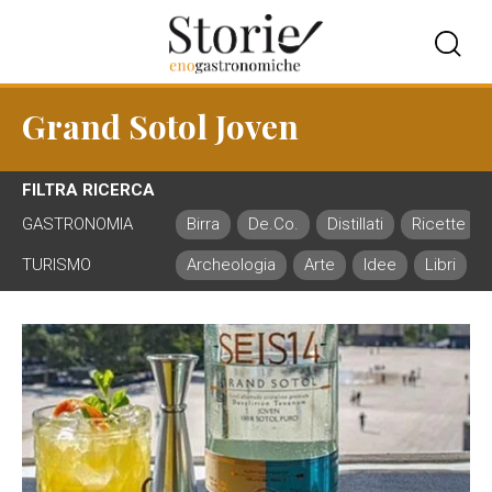
Grand Sotol Joven
FILTRA RICERCA
GASTRONOMIA
Birra
De.Co.
Distillati
Ricette
TURISMO
Archeologia
Arte
Idee
Libri