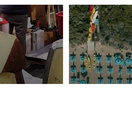
TURISMO
Domenico Liggeri
20 
2026
NOMIA
La spiaggia d
ione
23 Luglio 2026
otti di
Garden Tosca