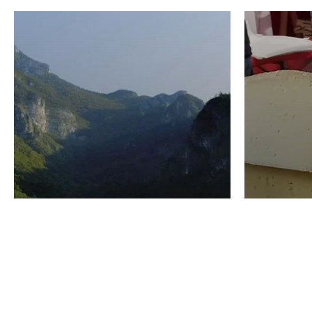
VINO
GASTRO
Domenico Liggeri
24 Luglio
2026
La redaz
I vini del Monte
I prod