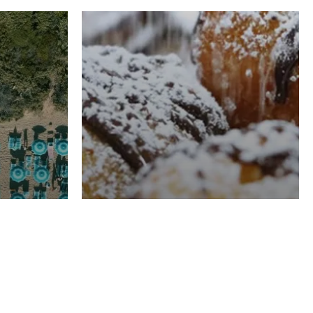
RISTORAZIONE
Luglio
Domenico Liggeri
21 Luglio
2026
el
Pasticceria La
na
Fenice a Porto San