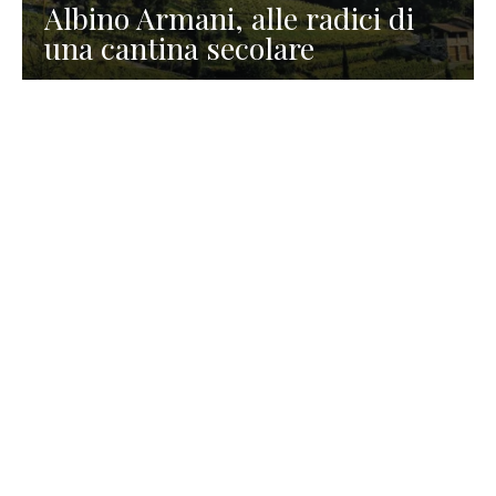
Albino Armani, alle radici di
una cantina secolare
GASTRONOMIA
La redazione
23 Luglio 2026
I prodotti di Formaggi Picciau,
caseificio nei dintorni di
Cagliari in Sardegna