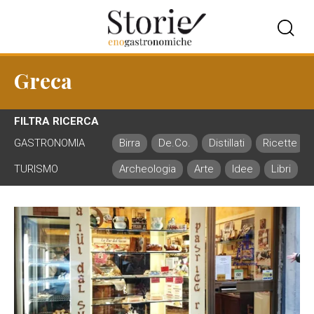
Greca
FILTRA RICERCA
GASTRONOMIA
Birra
De.Co.
Distillati
Ricette
TURISMO
Archeologia
Arte
Idee
Libri