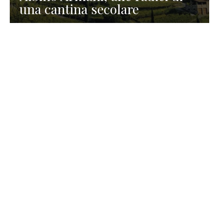
una cantina secolare
GASTRONOMIA
La redazione
23 Luglio 2026
I prodotti di Formaggi Picciau,
caseificio nei dintorni di
Cagliari in Sardegna