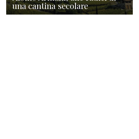
una cantina secolare
GASTRONOMIA
La redazione
23 Luglio 2026
I prodotti di Formaggi Picciau,
caseificio nei dintorni di
Cagliari in Sardegna