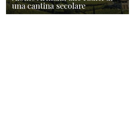
una cantina secolare
GASTRONOMIA
La redazione
23 Luglio 2026
I prodotti di Formaggi Picciau,
caseificio nei dintorni di
Cagliari in Sardegna