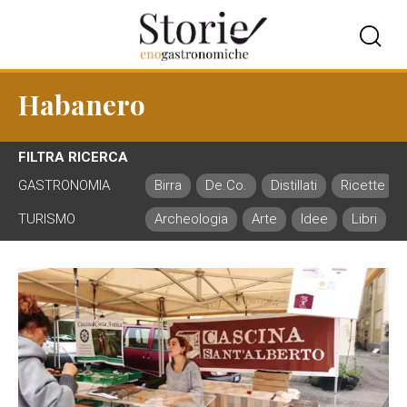
Habanero
FILTRA RICERCA
GASTRONOMIA
Birra
De.Co.
Distillati
Ricette
TURISMO
Archeologia
Arte
Idee
Libri