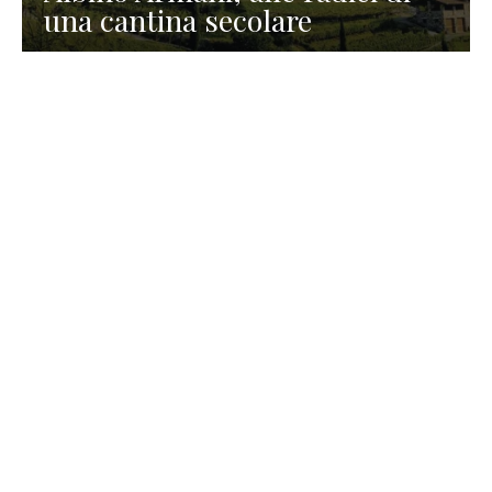
una cantina secolare
GASTRONOMIA
La redazione
23 Luglio 2026
I prodotti di Formaggi Picciau,
caseificio nei dintorni di
Cagliari in Sardegna