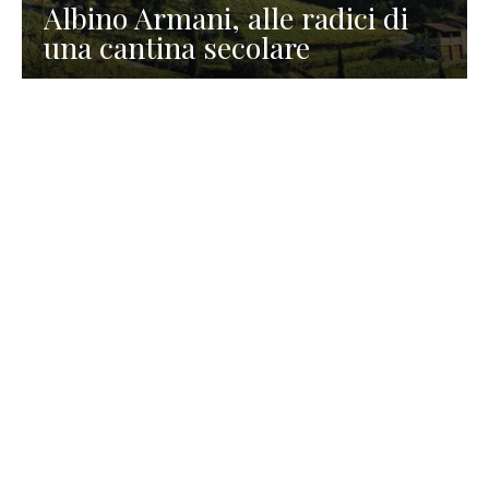
Albino Armani, alle radici di
una cantina secolare
GASTRONOMIA
La redazione
23 Luglio 2026
I prodotti di Formaggi Picciau,
caseificio nei dintorni di
Cagliari in Sardegna