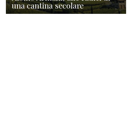
una cantina secolare
GASTRONOMIA
La redazione
23 Luglio 2026
I prodotti di Formaggi Picciau,
caseificio nei dintorni di
Cagliari in Sardegna