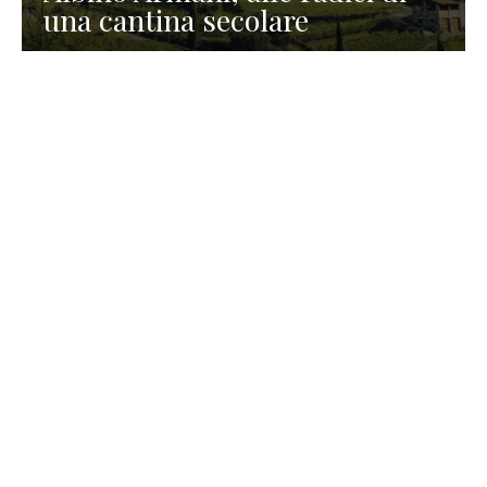
una cantina secolare
GASTRONOMIA
La redazione
23 Luglio 2026
I prodotti di Formaggi Picciau,
caseificio nei dintorni di
Cagliari in Sardegna