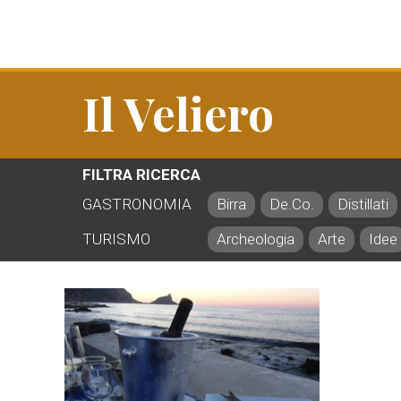
Il Veliero
FILTRA RICERCA
GASTRONOMIA
Birra
De.Co.
Distillati
TURISMO
Archeologia
Arte
Idee