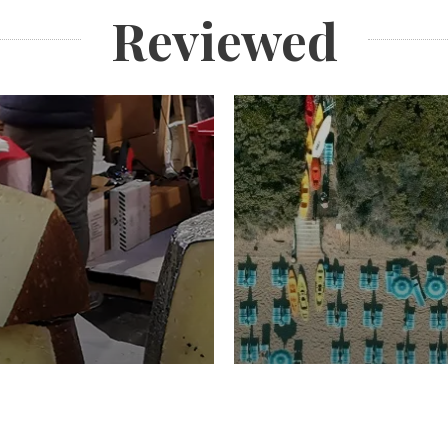
Reviewed
TURISMO
Domenico Liggeri
20 