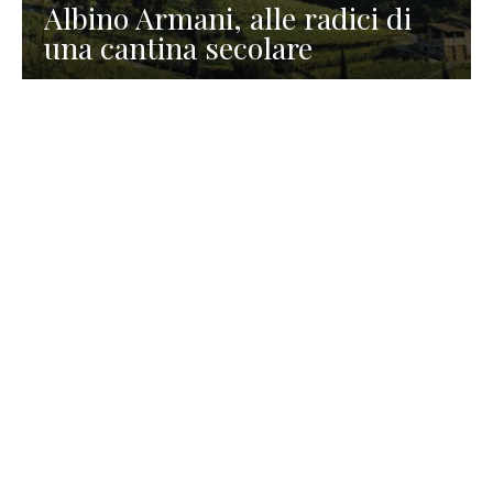
Albino Armani, alle radici di
una cantina secolare
GASTRONOMIA
La redazione
23 Luglio 2026
I prodotti di Formaggi Picciau,
caseificio nei dintorni di
Cagliari in Sardegna