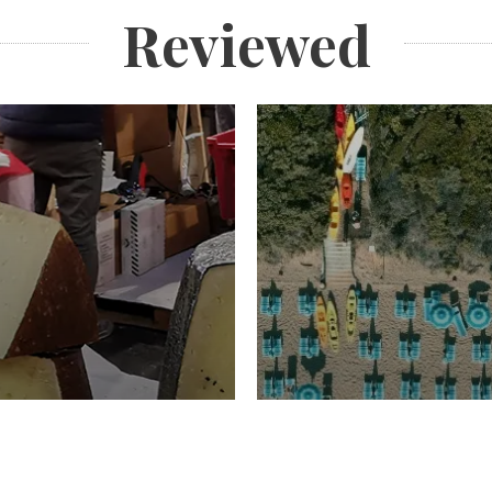
Reviewed
TURISMO
Domenico Liggeri
20 