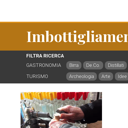
Imbottigliame
FILTRA RICERCA
GASTRONOMIA
Birra
De.Co.
Distillati
TURISMO
Archeologia
Arte
Idee