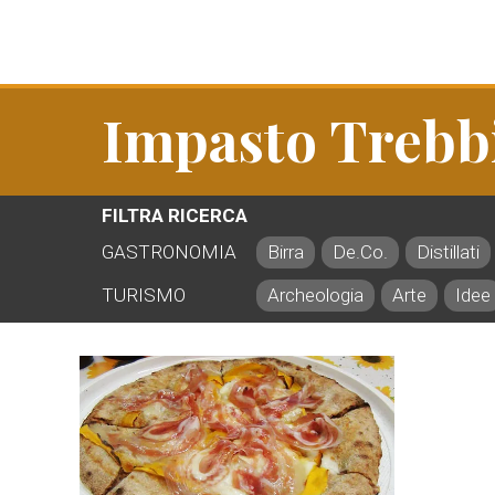
Impasto Trebb
FILTRA RICERCA
GASTRONOMIA
Birra
De.Co.
Distillati
TURISMO
Archeologia
Arte
Idee