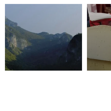
VINO
GASTRO
Domenico Liggeri
24 Luglio
2026
La redaz
I vini del Monte
I prod