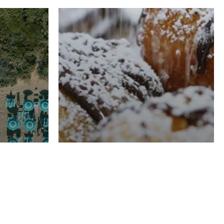
RISTORAZIONE
Luglio
Domenico Liggeri
21 Luglio
2026
el
Pasticceria La
na
Fenice a Porto San