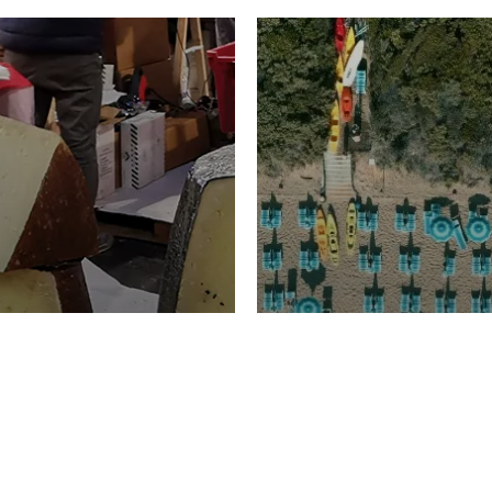
TURISMO
Domenico Liggeri
20 
2026
NOMIA
La spiaggia d
ione
23 Luglio 2026
otti di
Garden Tosca