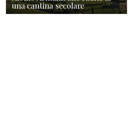
una cantina secolare
GASTRONOMIA
La redazione
23 Luglio 2026
I prodotti di Formaggi Picciau,
caseificio nei dintorni di
Cagliari in Sardegna