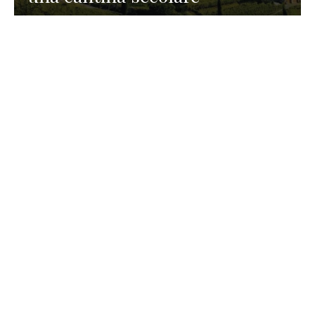
GASTRONOMIA
La redazione
23 Luglio 2026
I prodotti di Formaggi Picciau,
caseificio nei dintorni di
Cagliari in Sardegna