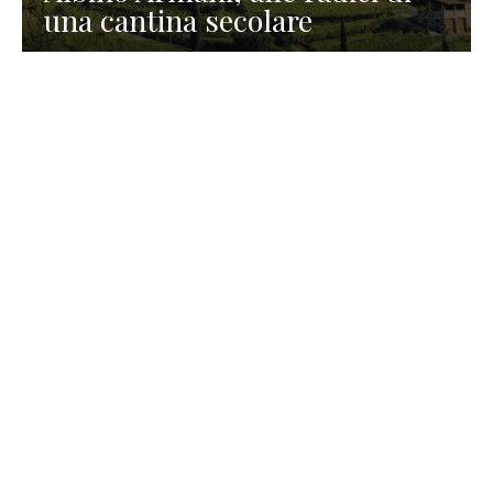
una cantina secolare
GASTRONOMIA
La redazione
23 Luglio 2026
I prodotti di Formaggi Picciau,
caseificio nei dintorni di
Cagliari in Sardegna