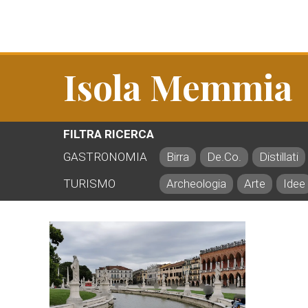
Isola Memmia
FILTRA RICERCA
GASTRONOMIA
Birra
De.Co.
Distillati
TURISMO
Archeologia
Arte
Idee