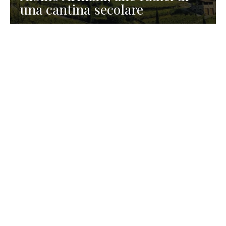
una cantina secolare
GASTRONOMIA
La redazione
23 Luglio 2026
I prodotti di Formaggi Picciau,
caseificio nei dintorni di
Cagliari in Sardegna