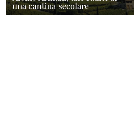
una cantina secolare
GASTRONOMIA
La redazione
23 Luglio 2026
I prodotti di Formaggi Picciau,
caseificio nei dintorni di
Cagliari in Sardegna