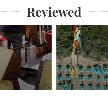
Reviewed
TURISMO
Domenico Liggeri
20 