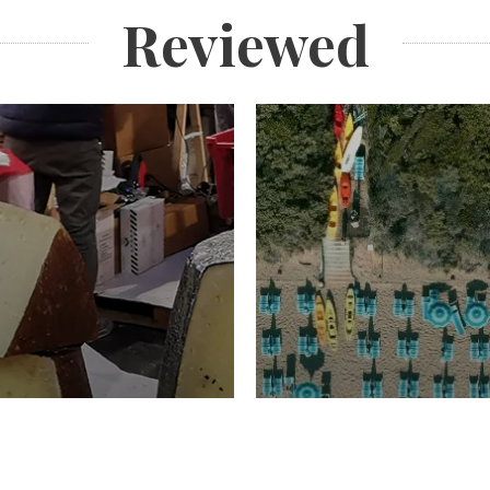
Reviewed
TURISMO
Domenico Liggeri
20 