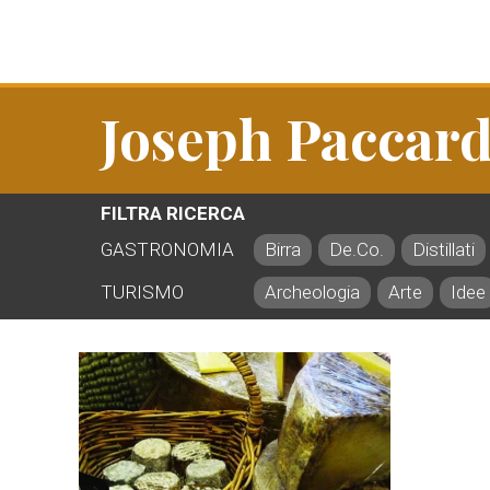
Joseph Paccar
FILTRA RICERCA
GASTRONOMIA
Birra
De.Co.
Distillati
TURISMO
Archeologia
Arte
Idee