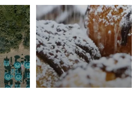
RISTORAZIONE
Luglio
Domenico Liggeri
21 Luglio
2026
el
Pasticceria La
na
Fenice a Porto San