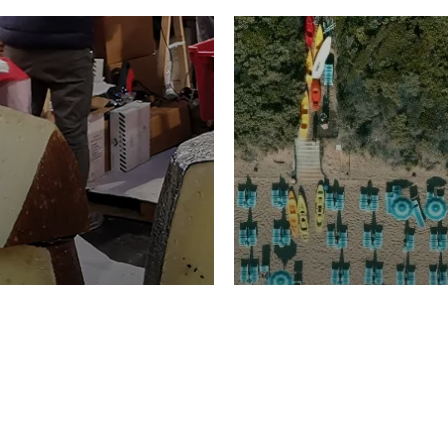
TURISMO
Domenico Liggeri
20 
2026
NOMIA
La spiaggia d
ione
23 Luglio 2026
otti di
Garden Tosca