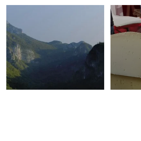
VINO
GASTRO
Domenico Liggeri
24 Luglio
2026
La redaz
I vini del Monte
I prod