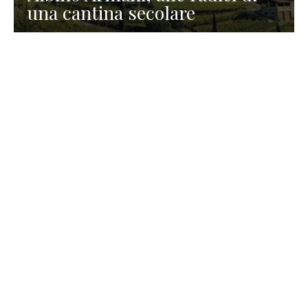
una cantina secolare
GASTRONOMIA
La redazione
23 Luglio 2026
I prodotti di Formaggi Picciau,
caseificio nei dintorni di
Cagliari in Sardegna