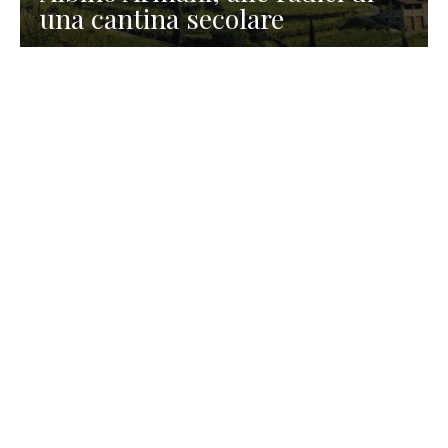
una cantina secolare
GASTRONOMIA
La redazione
23 Luglio 2026
I prodotti di Formaggi Picciau,
caseificio nei dintorni di
Cagliari in Sardegna