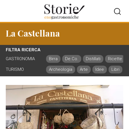
La Castellana
FILTRA RICERCA
GASTRONOMIA
Birra
De.Co.
Distillati
Ricette
TURISMO
Archeologia
Arte
Idee
Libri