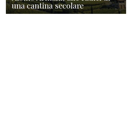
una cantina secolare
GASTRONOMIA
La redazione
23 Luglio 2026
I prodotti di Formaggi Picciau,
caseificio nei dintorni di
Cagliari in Sardegna