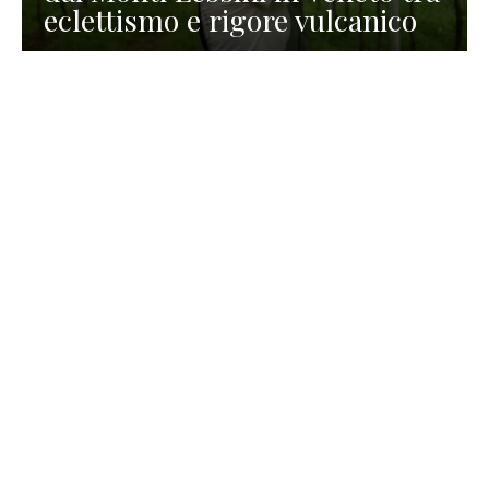
eclettismo e rigore vulcanico
TURISMO
La redazione
30 Luglio 2026
La Spiaggetta di Scanno in
Abruzzo, immersa nella
natura di un lago meraviglioso