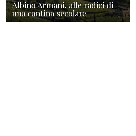
Albino Armani, alle radici di
una cantina secolare
GASTRONOMIA
La redazione
23 Luglio 2026
I prodotti di Formaggi Picciau,
caseificio nei dintorni di
Cagliari in Sardegna