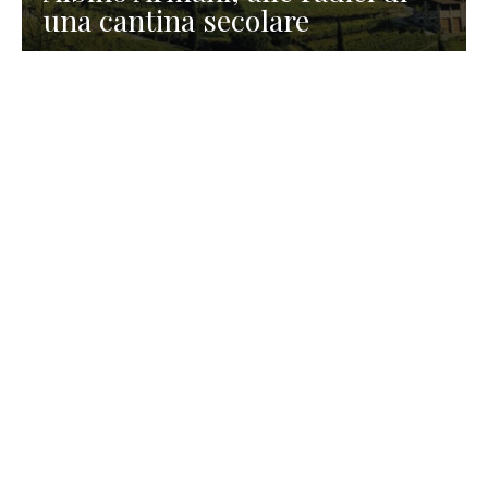
una cantina secolare
GASTRONOMIA
La redazione
23 Luglio 2026
I prodotti di Formaggi Picciau,
caseificio nei dintorni di
Cagliari in Sardegna