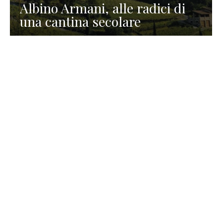
Albino Armani, alle radici di
una cantina secolare
GASTRONOMIA
La redazione
23 Luglio 2026
I prodotti di Formaggi Picciau,
caseificio nei dintorni di
Cagliari in Sardegna