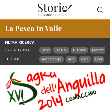
La Pesca In Valle
FILTRA RICERCA
GASTRONOMIA
Birra
De.Co.
Distillati
Ricette
TURISMO
Archeologia
Arte
Idee
Libri