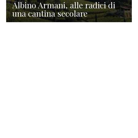
Albino Armani, alle radici di
una cantina secolare
GASTRONOMIA
La redazione
23 Luglio 2026
I prodotti di Formaggi Picciau,
caseificio nei dintorni di
Cagliari in Sardegna