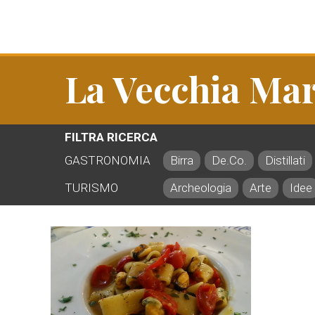
La Vecchia Ma
FILTRA RICERCA
GASTRONOMIA
Birra
De.Co.
Distillati
TURISMO
Archeologia
Arte
Idee