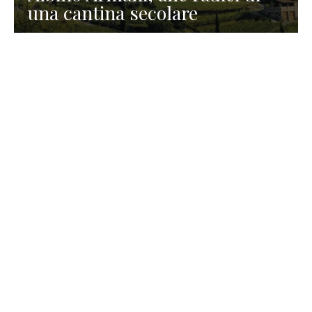
una cantina secolare
GASTRONOMIA
La redazione
23 Luglio 2026
I prodotti di Formaggi Picciau,
caseificio nei dintorni di
Cagliari in Sardegna