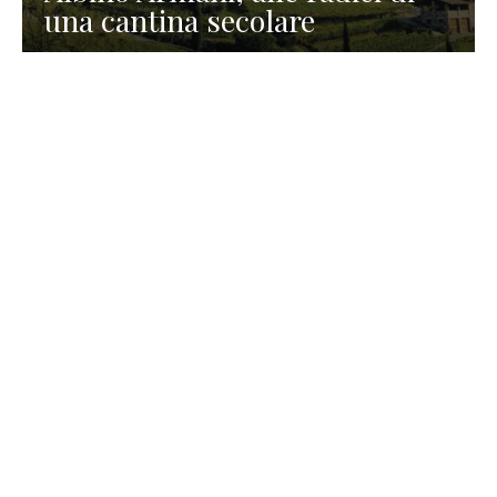
una cantina secolare
GASTRONOMIA
La redazione
23 Luglio 2026
I prodotti di Formaggi Picciau,
caseificio nei dintorni di
Cagliari in Sardegna