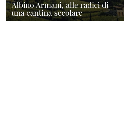
Albino Armani, alle radici di
una cantina secolare
GASTRONOMIA
La redazione
23 Luglio 2026
I prodotti di Formaggi Picciau,
caseificio nei dintorni di
Cagliari in Sardegna