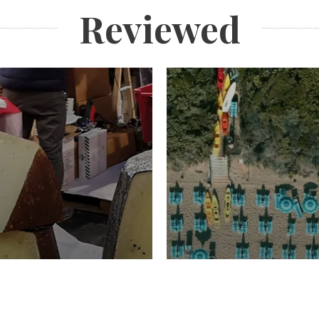
Reviewed
TURISMO
Domenico Liggeri
20 