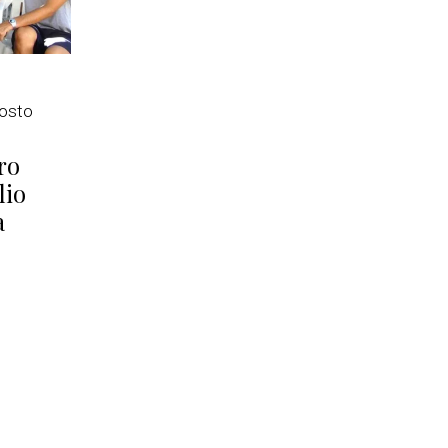
osto
ro
lio
a