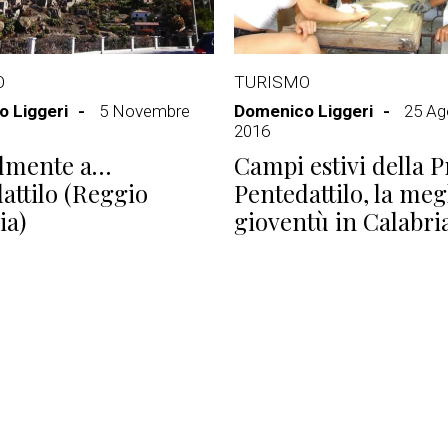
O
TURISMO
 Liggeri
5 Novembre
Domenico Liggeri
25 Ag
2016
almente a…
Campi estivi della P
attilo (Reggio
Pentedattilo, la meg
ia)
gioventù in Calabri