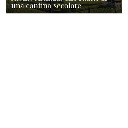
una cantina secolare
GASTRONOMIA
La redazione
23 Luglio 2026
I prodotti di Formaggi Picciau,
caseificio nei dintorni di
Cagliari in Sardegna