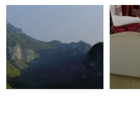
VINO
GASTRO
Domenico Liggeri
24 Luglio
2026
La redaz
I vini del Monte
I prod