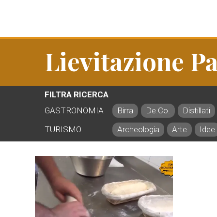
Lievitazione P
FILTRA RICERCA
GASTRONOMIA
Birra
De.Co.
Distillati
TURISMO
Archeologia
Arte
Idee