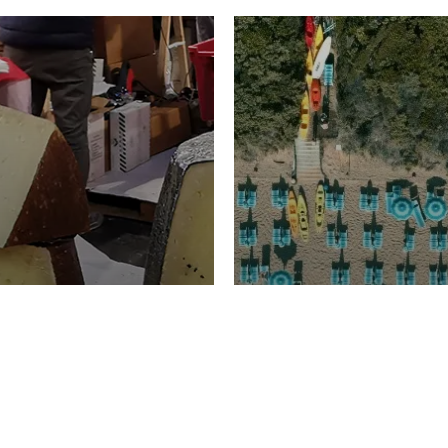
TURISMO
Domenico Liggeri
20 
2026
NOMIA
La spiaggia d
ione
23 Luglio 2026
otti di
Garden Tosca