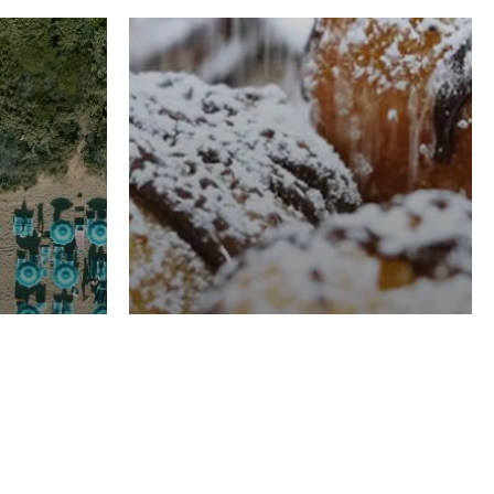
RISTORAZIONE
Luglio
Domenico Liggeri
21 Luglio
2026
el
Pasticceria La
na
Fenice a Porto San