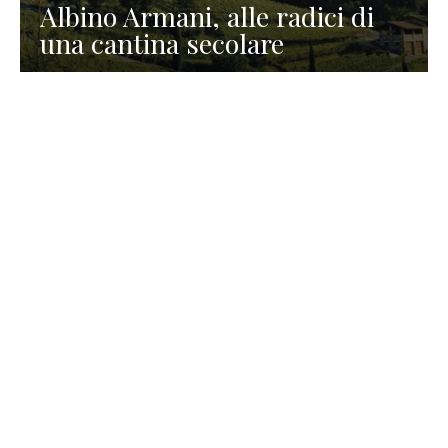
Albino Armani, alle radici di
una cantina secolare
GASTRONOMIA
La redazione
23 Luglio 2026
I prodotti di Formaggi Picciau,
caseificio nei dintorni di
Cagliari in Sardegna