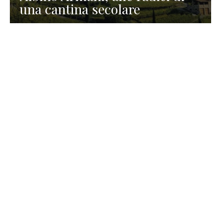
una cantina secolare
GASTRONOMIA
La redazione
23 Luglio 2026
I prodotti di Formaggi Picciau,
caseificio nei dintorni di
Cagliari in Sardegna