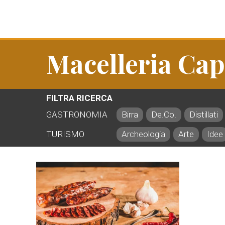
Macelleria Cap
FILTRA RICERCA
GASTRONOMIA
Birra
De.Co.
Distillati
TURISMO
Archeologia
Arte
Idee