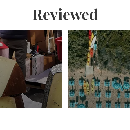
Reviewed
TURISMO
Domenico Liggeri
20 