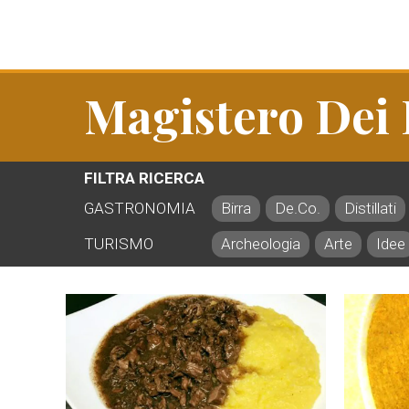
Magistero Dei 
FILTRA RICERCA
GASTRONOMIA
Birra
De.Co.
Distillati
TURISMO
Archeologia
Arte
Idee