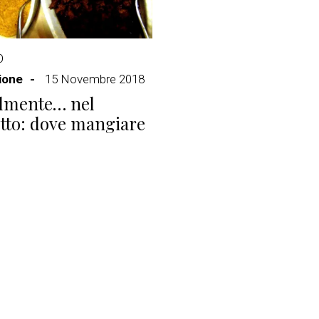
O
ione
15 Novembre 2018
almente… nel
tto: dove mangiare