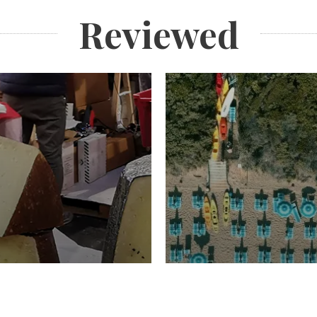
Reviewed
TURISMO
Domenico Liggeri
20 